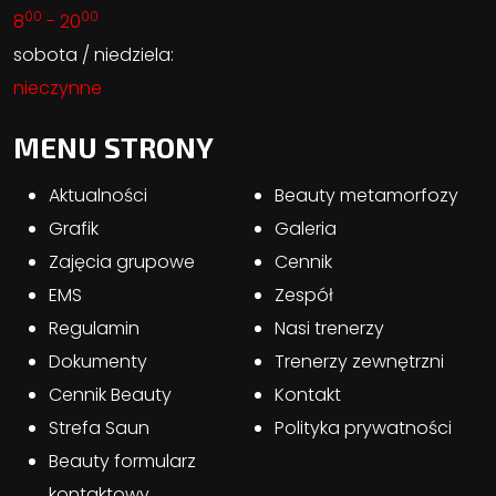
00
00
8
- 20
sobota / niedziela:
nieczynne
MENU STRONY
Aktualności
Beauty metamorfozy
Grafik
Galeria
Zajęcia grupowe
Cennik
EMS
Zespół
Regulamin
Nasi trenerzy
Dokumenty
Trenerzy zewnętrzni
Cennik Beauty
Kontakt
Strefa Saun
Polityka prywatności
Beauty formularz
kontaktowy