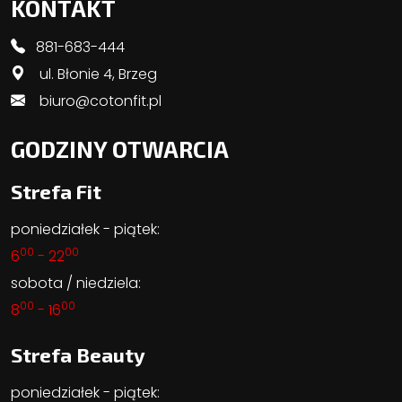
KONTAKT
881-683-444
ul. Błonie 4, Brzeg
biuro@cotonfit.pl
GODZINY OTWARCIA
Strefa Fit
poniedziałek - piątek:
00
00
6
- 22
sobota / niedziela:
00
00
8
- 16
Strefa Beauty
poniedziałek - piątek: