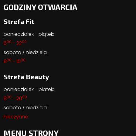
GODZINY OTWARCIA
Strefa Fit
poniedziałek - piątek:
00
00
6
- 22
sobota / niedziela:
00
00
8
- 16
Strefa Beauty
poniedziałek - piątek:
00
00
8
- 20
sobota / niedziela:
nieczynne
MENU STRONY