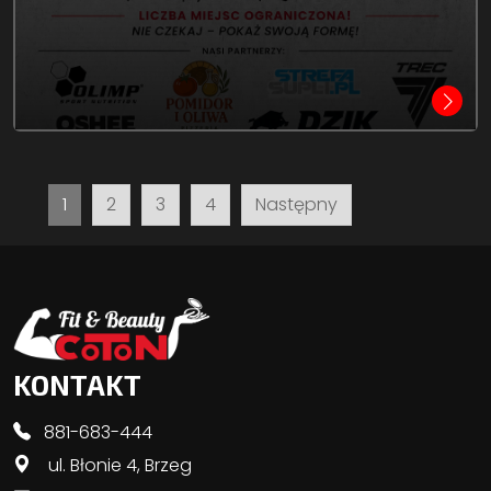
Stronicowanie
1
2
3
4
Następny
wpisów
KONTAKT
881-683-444
ul. Błonie 4, Brzeg