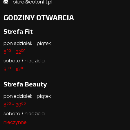
biuro@cotonfit.pl
GODZINY OTWARCIA
Strefa Fit
poniedziałek - piątek:
00
00
6
- 22
sobota / niedziela:
00
00
8
- 16
Strefa Beauty
poniedziałek - piątek:
00
00
8
- 20
sobota / niedziela:
nieczynne